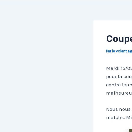
Coupe
Par
le volant a
Mardi 15/03
pour la cou
contre leur
malheureus
Nous nous i
matchs. Mer