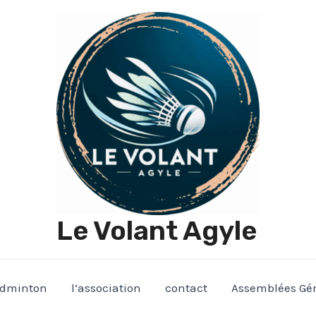
Le Volant Agyle
adminton
l’association
contact
Assemblées Gé