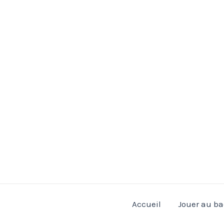
Aller
au
contenu
Accueil
Jouer au b