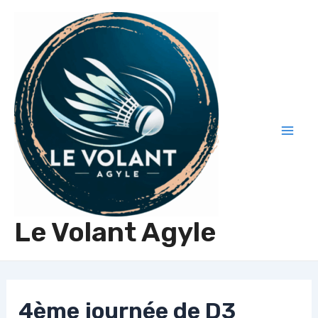
Aller
au
contenu
Mai
Men
Le Volant Agyle
4ème journée de D3