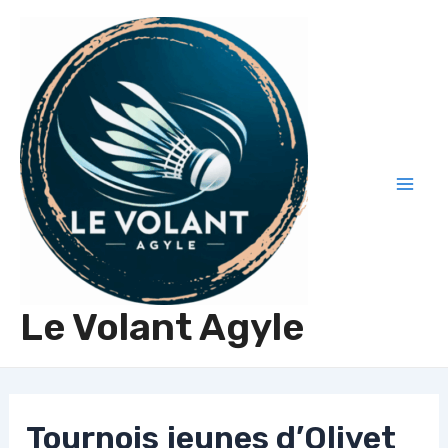
Aller
au
contenu
Mai
Men
Le Volant Agyle
Tournois jeunes d’Olivet