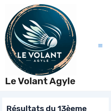
Aller
au
contenu
Mai
Men
Le Volant Agyle
Résultats du 13èeme