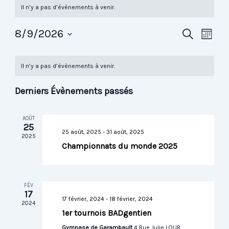
Il n’y a pas d’évènements à venir.
Nav
Reche
8/9/2026
Recherche
Mois
de
Sélectionnez
et
Calendrier
une
vue
Il n’y a pas d’évènements à venir.
date.
naviga
de
Évè
de
Derniers Évènements passés
Évènements
vues
AOÛT
Évène
25
25 août, 2025
-
31 août, 2025
2025
Championnats du monde 2025
FÉV
17
17 février, 2024
-
18 février, 2024
2024
1er tournois BADgentien
Gymnase de Garambault
4 Rue Julie LOUR,